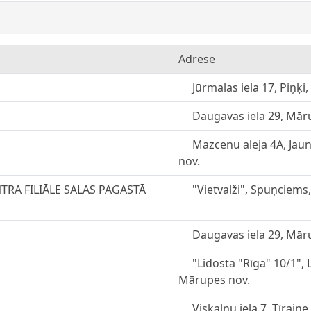
Adrese
Jūrmalas iela 17, Piņķi
Daugavas iela 29, Mār
Mazcenu aleja 4A, Ja
nov.
TRA FILIĀLE SALAS PAGASTĀ
"Vietvalži", Spuņciems
Daugavas iela 29, Mār
"Lidosta "Rīga" 10/1",
Mārupes nov.
Viskalnu iela 7, Tīrai