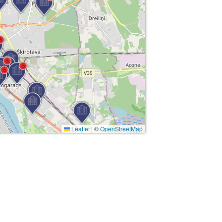
Leaflet
|
©
OpenStreetMap