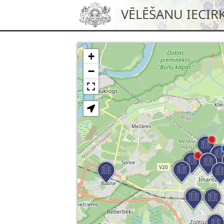
VĒLĒŠANU IECIR
+
−