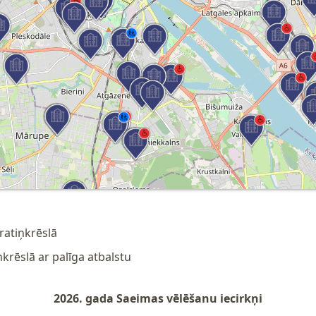
ratiņkrēslā
ņkrēslā ar palīga atbalstu
2026. gada Saeimas vēlēšanu iecirkņi