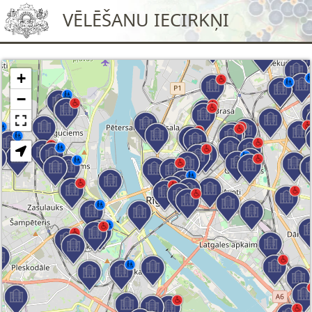
VĒLĒŠANU IECIRKŅI
+
−