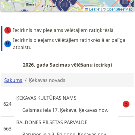
Leaflet
|
©
OpenStreetMap
Iecirknis nav pieejams vēlētājiem ratiņkrēslā
Iecirknis pieejams vēlētājiem ratiņkrēslā ar palīga
atbalstu
2026. gada Saeimas vēlēšanu iecirkņi
Sākums
Ķekavas novads
ĶEKAVAS KULTŪRAS NAMS
624
Gaismas iela 17, Ķekava, Ķekavas nov.
BALDONES PILSĒTAS PĀRVALDE
663
Pārupes iela 3, Baldone, Ķekavas nov.